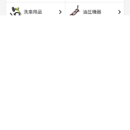
洗車用品
油圧機器
エアコンプレッサ
エアツール
ー
トルクレンチ
ソケット
ラチェット/スピン
レンチ/スパナ
ナー
バイク用工具/用
オイル交換用品
品
ワークライト/ト
研磨/研削用品
ーチライト
タイヤ/ホイール
アウトドア用品
用品