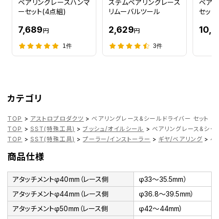
ベアリングレースハンマ
ステムベアリングレース
ベアリ
ーセット(4点組)
リムーバルツール
セット 
7,689
2,629
10,
円
円
1件
3件
カテゴリ
TOP
>
アストロプロダクツ
>
ベアリングレース&シールドライバー セット
TOP
>
SST(特殊工具)
>
ブッシュ/オイルシール
>
ベアリングレース&シール
TOP
>
SST(特殊工具)
>
プーラー/インストーラー
>
ギヤ/ベアリング
>
ベ
商品仕様
アタッチメントφ40mm（レース側
φ33～35.5mm）
アタッチメントφ44mm（レース側
φ36.8～39.5mm）
アタッチメントφ50mm（レース側
φ42～44mm）