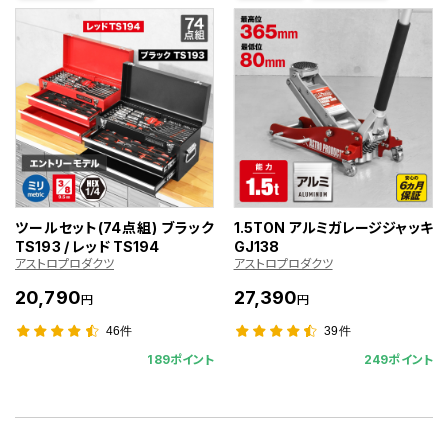
ツールセット(74点組) ブラック
1.5TON アルミガレージジャッキ
TS193 / レッド TS194
GJ138
アストロプロダクツ
アストロプロダクツ
20,790
27,390
円
円
46件
39件
189ポイント
249ポイント