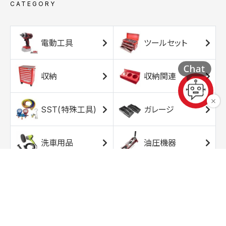
CATEGORY
電動工具
ツールセット
収納
収納関連
SST(特殊工具)
ガレージ
洗車用品
油圧機器
エアコンプレッサ
エアツール
ー
トルクレンチ
ソケット