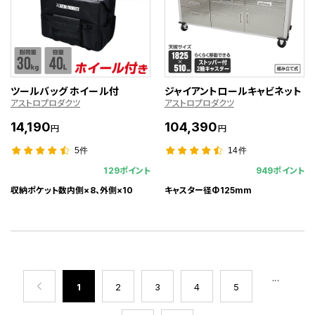
ツールバッグ ホイール付
ジャイアントロールキャビネット
アストロプロダクツ
アストロプロダクツ
14,190
104,390
円
円
5件
14件
129ポイント
949ポイント
収納ポケット数内側×8、外側×10
キャスター径Φ125mm
...
1
2
3
4
5