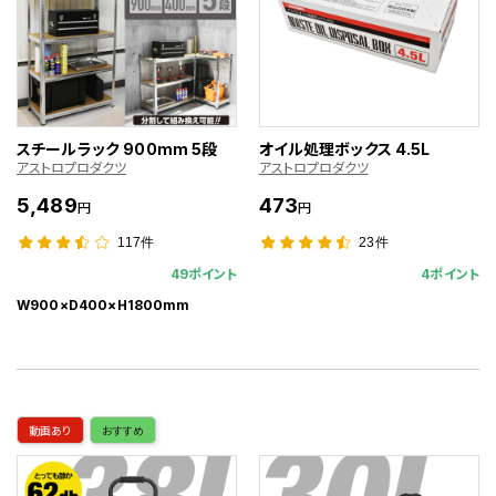
スチールラック 900mm 5段
オイル処理ボックス 4.5L
アストロプロダクツ
アストロプロダクツ
5,489
473
円
円
117件
23件
49ポイント
4ポイント
W900×D400×H1800mm
動画あり
おすすめ