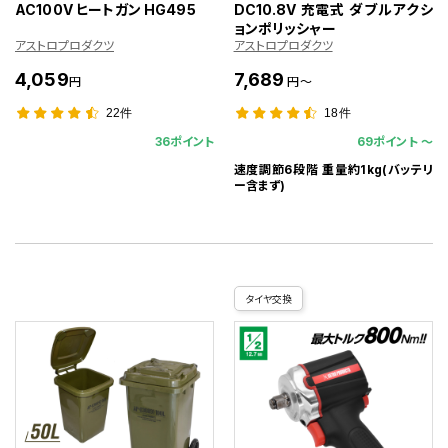
AC100V ヒートガン HG495
DC10.8V 充電式 ダブルアクシ
ョンポリッシャー
アストロプロダクツ
アストロプロダクツ
4,059
7,689
円
円～
22件
18件
36ポイント
69ポイント 〜
速度調節6段階 重量約1kg(バッテリ
ー含まず)
タイヤ交換