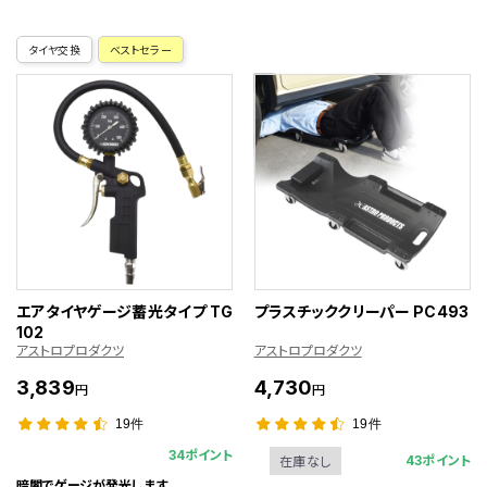
タイヤ交換
ベストセラー
エアタイヤゲージ蓄光タイプ TG
プラスチッククリーパー PC493
102
アストロプロダクツ
アストロプロダクツ
3,839
4,730
円
円
19件
19件
34ポイント
43ポイント
在庫なし
暗闇でゲージが発光します