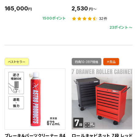
165,000
2,530
円
円～
1500ポイント
32件
23ポイント 〜
ベストセラー
四角10-38P規格
大型品
ブレーキ＆パーツクリーナー 84
ロールキャビネット 7段 レッド