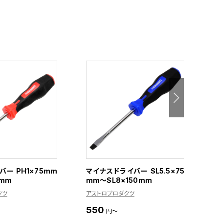
ー PH1×75mm
マイナスドライバー SL5.5×75
1
0mm
mm～SL8×150mm
ト
クツ
アストロプロダクツ
ア
550
3
円～