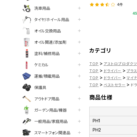
4件
洗車用品
4
タイヤ/ホイール用品
オイル交換用品
オイル関連/添加剤
カテゴリ
塗料/補修用品
>
TOP
アストロプロダク
ケミカル
>
>
TOP
ドライバー
プラ
運搬/積載用品
>
>
TOP
ドライバー
マイ
>
>
TOP
ベストセラー
ドラ
保護具
商品仕様
アウトドア用品
ガーデン用品/機器
PH1
一般用品/家庭用品
PH2
スマートフォン関連品