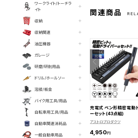
ワークライト/トーチラ
イト
関連商品
REL
収納
収納関連
油圧機器
ガレージ
研磨/研削用品
ドリル/ホールソー
溶接/板金
バイク用工具/用品
充電式 ペン形精密電動
自転車用工具/用品
ーセット(43点組)
アストロプロダクツ
自動車関連消耗品
4,950
円
一般自動車用品