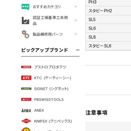
PH3
おすすめカテゴリ
スタビーPH2
認証工場基準工具用
SL5
品
SL6
製品補修用パーツ
SL8
スタビーSL6
ピックアップブランド
アストロプロダクツ
KTC (ケーティーシー)
SIGNET (シグネット)
PBSWISSTOOLS
ANEX
注意事項
KNIPEX (クニペックス)