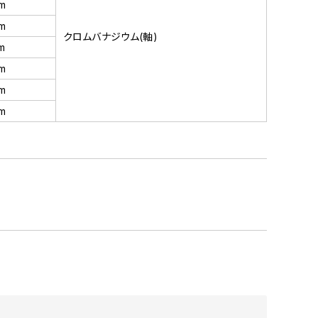
m
m
クロムバナジウム(軸)
m
m
m
m