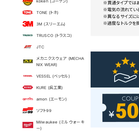
koken (コーケン)
※貫通タイプではあ
※電気の流れてい
TONE (トネ)
※異なるサイズに
※過度なトルクを
3M (スリーエム)
TRUSCO (トラスコ)
JTC
メカニクスウェア (MECHA
NIX WEAR)
VESSEL (ベッセル)
KURE (呉工業)
amon (エーモン)
ソフト99
Milwaukee (ミルウォーキ
ー)