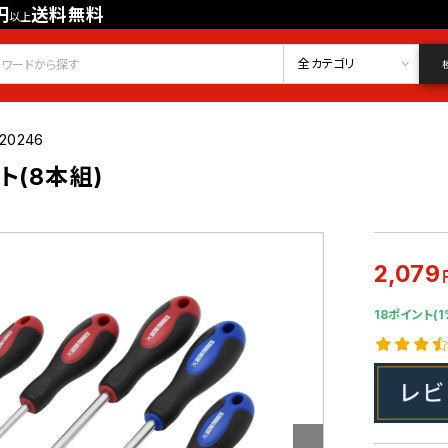
円
送料無料
以上
会員登録
ログイン
お気に入り
全カテゴリ
20246
ト(8本組)
2,079
18ポイント(1