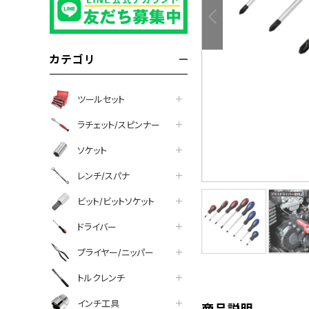
カテゴリ
ツールセット
ラチェット/スピンナー
ソケット
レンチ/スパナ
ビット/ビットソケット
tter
facebook
line
ドライバー
プライヤー/ニッパー
トルクレンチ
インチ工具