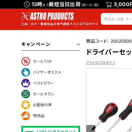
13時
最短当日出荷
3,000
まで
（月～土・祝）
商品コード：
20020000
キャンペーン
ドライバーセッ
セールTOP
アストロプロダクツ
バイヤーオススメ
ベストセラー
ついて
セールチラシ
お客様の声
特売品