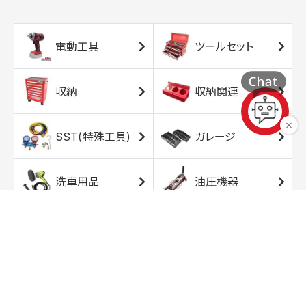
電動工具
ツールセット
収納
収納関連
SST(特殊工具)
ガレージ
洗車用品
油圧機器
エアコンプレッサ
エアツール
ー
トルクレンチ
ソケット