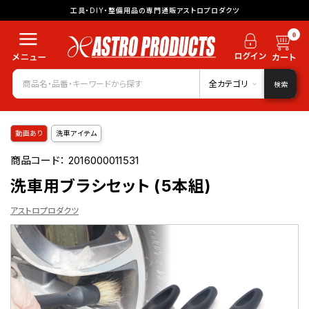
工具・DIY・整備用品の専門通販アストロプロダクツ
0
全カテゴリ
検索
動画あり
洗車アイテム
商品コード：
2016000011531
洗車用ブラシセット (5本組)
アストロプロダクツ