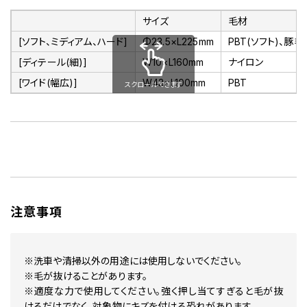
サイズ
毛材
[ソフト、ミディアム、ハード]
Φ23.5×L225mm
PBT(ソフト)、豚毛
[ディテール(細)]
W10×L160mm
ナイロン
[ワイド(幅広)]
W43×L100mm
PBT
注意事項
※洗車や清掃以外の用途には使用しないでください。
※毛が抜けることがあります。
※適度な力で使用してください。強く押し当てすぎると毛が抜
けるだけでなく、対象物にキズを付ける恐れがあります。