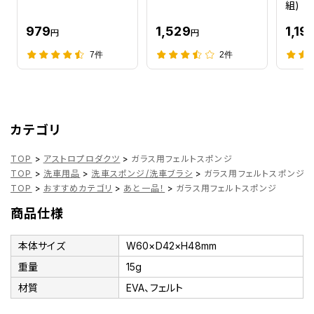
組)
979
1,529
1,19
円
円
7件
2件
カテゴリ
TOP
>
アストロプロダクツ
>
ガラス用フェルトスポンジ
TOP
>
洗車用品
>
洗車スポンジ/洗車ブラシ
>
ガラス用フェルトスポンジ
TOP
>
おすすめカテゴリ
>
あと一品！
>
ガラス用フェルトスポンジ
商品仕様
本体サイズ
W60×D42×H48mm
重量
15g
材質
EVA、フェルト