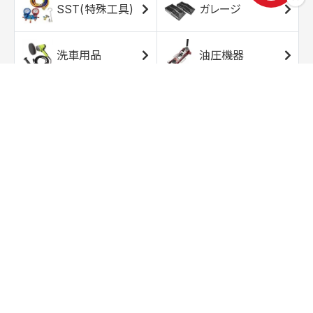
SST(特殊工具)
ガレージ
洗車用品
油圧機器
エアコンプレッサ
エアツール
ー
トルクレンチ
ソケット
ラチェット/スピン
レンチ/スパナ
ナー
バイク用工具/用
オイル交換用品
品
ワークライト/ト
研磨/研削用品
ーチライト