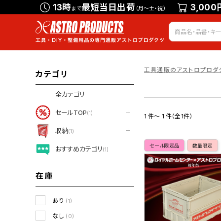
13時
最短当日出荷
3,000
まで
（月～土・祝）
工具通販のアストロプロダ
カテゴリ
全カテゴリ
セールTOP
(1)
1 件～ 1 件（全1件）
収納
(1)
セール限定品
数量限定
おすすめカテゴリ
(1)
在庫
あり
(1)
なし
(0)