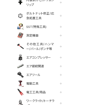
内装剥がし/トリムク
リップ
ボルトナット修正/応
急処置工具
SST(特殊工具)
測定機器
その他工具/ハンマ
ー/バール/ポンチ等
エアコンプレッサー
エア接続関連
エアツール
電動工具
電工工具/用品
ワークライト/トーチラ