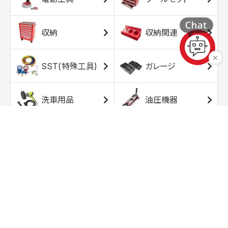
収納
収納関連
SST(特殊工具)
ガレージ
洗車用品
油圧機器
エアコンプレッサ
エアツール
ー
トルクレンチ
ソケット
ラチェット/スピン
レンチ/スパナ
ナー