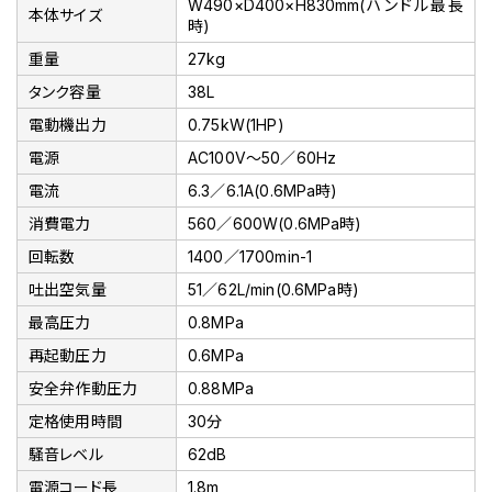
W490×D400×H830mm(ハンドル最長
本体サイズ
時)
重量
27kg
タンク容量
38L
電動機出力
0.75kW(1HP)
電源
AC100V～50／60Hz
電流
6.3／6.1A(0.6MPa時)
消費電力
560／600W(0.6MPa時)
回転数
1400／1700min-1
吐出空気量
51／62L/min(0.6MPa時)
最高圧力
0.8MPa
再起動圧力
0.6MPa
安全弁作動圧力
0.88MPa
定格使用時間
30分
騒音レベル
62dB
電源コード長
1.8m