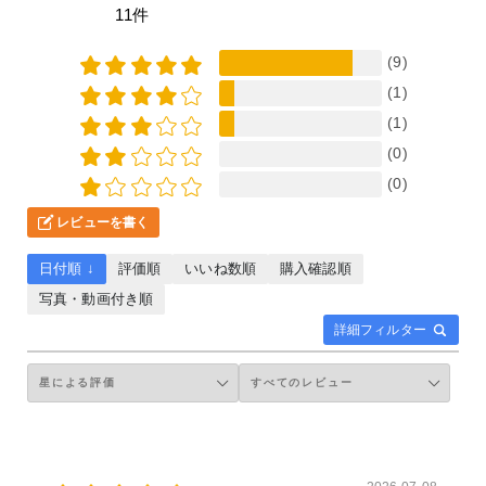
11件
(9)
(1)
(1)
(0)
(0)
レビューを書く
日付順 ↓
評価順
いいね数順
購入確認順
写真・動画付き順
詳細フィルター