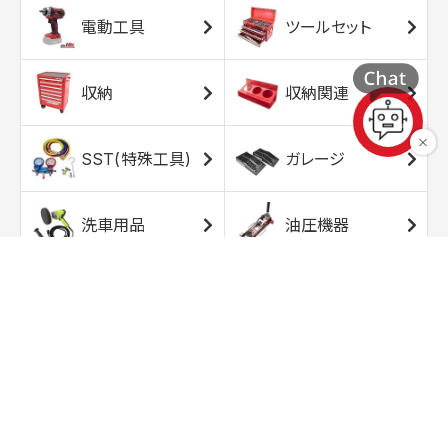
電動工具
ツールセット
収納
収納関連
SST(特殊工具)
ガレージ
洗車用品
油圧機器
エアコンプレッサ
エアツール
ー
トルクレンチ
ソケット
ラチェット/スピン
レンチ/スパナ
ナー