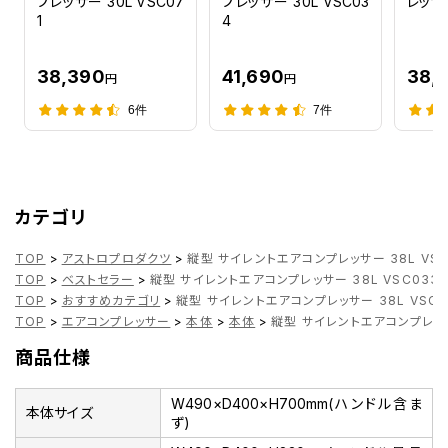
プレッサー 30L VSC07
プレッサー 30L VSC03
レッサー
1
4
38,390
41,690
38,
円
円
6件
7件
カテゴリ
TOP
>
アストロプロダクツ
>
縦型 サイレントエアコンプレッサー 38L VSC
TOP
>
ベストセラー
>
縦型 サイレントエアコンプレッサー 38L VSC033
TOP
>
おすすめカテゴリ
>
縦型 サイレントエアコンプレッサー 38L VSC0
TOP
>
エアコンプレッサー
>
本体
>
本体
>
縦型 サイレントエアコンプレッサー
商品仕様
W490×D400×H700mm(ハンドル含ま
本体サイズ
ず)