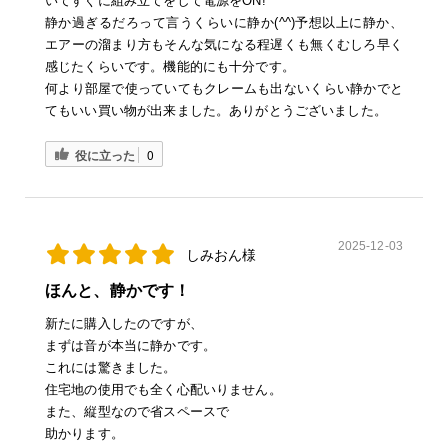
いてすぐに組み立てをして電源をON!
静か過ぎるだろって言うくらいに静か(^^)予想以上に静か、
エアーの溜まり方もそんな気になる程遅くも無くむしろ早く
感じたくらいです。機能的にも十分です。
何より部屋で使っていてもクレームも出ないくらい静かでと
てもいい買い物が出来ました。ありがとうございました。
役に立った
0
2025-12-03
しみおん様
ほんと、静かです！
新たに購入したのですが、
まずは音が本当に静かです。
これには驚きました。
住宅地の使用でも全く心配いりません。
また、縦型なので省スペースで
助かります。