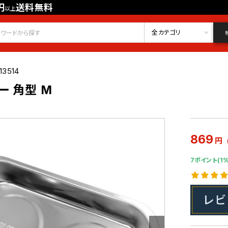
円
送料無料
以上
会員登録
ログイン
お気に入り
全カテゴリ
13514
ー 角型 M
869
円
7ポイント(1%