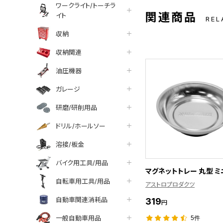
ワークライト/トーチラ
関連商品
イト
REL
収納
収納関連
油圧機器
ガレージ
研磨/研削用品
ドリル/ホールソー
溶接/板金
バイク用工具/用品
マグネットトレー 丸型 ミ
自転車用工具/用品
アストロプロダクツ
自動車関連消耗品
319
円
一般自動車用品
5件