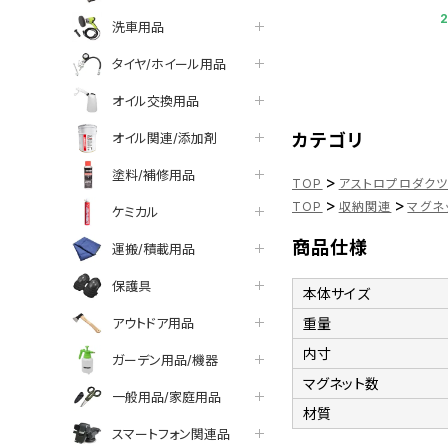
洗車用品
タイヤ/ホイール用品
オイル交換用品
オイル関連/添加剤
カテゴリ
塗料/補修用品
>
TOP
アストロプロダク
>
>
TOP
収納関連
マグネ
ケミカル
商品仕様
運搬/積載用品
保護具
本体サイズ
アウトドア用品
重量
内寸
ガーデン用品/機器
マグネット数
一般用品/家庭用品
材質
スマートフォン関連品