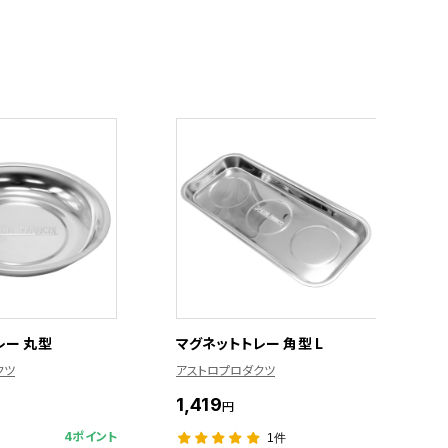
レー 丸型
マグネットトレー 角型 L
クツ
アストロプロダクツ
1,419
円
4ポイント
1件