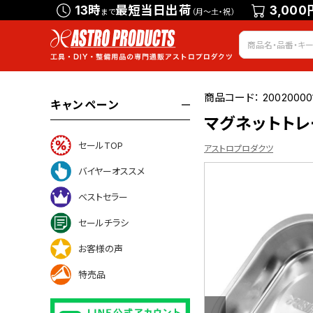
13時
最短当日出荷
3,000
まで
（月～土・祝）
商品コード：
20020000
キャンペーン
マグネットトレ
セールTOP
アストロプロダクツ
バイヤーオススメ
ベストセラー
ついて
セールチラシ
お客様の声
特売品