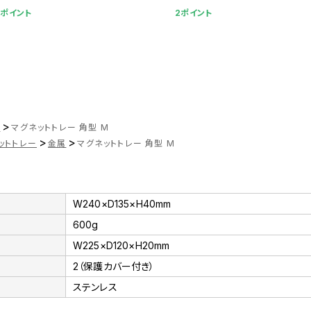
2ポイント
2ポイント
>
ツ
マグネットトレー 角型 M
>
>
ットトレー
金属
マグネットトレー 角型 M
W240×D135×H40mm
600g
W225×D120×H20mm
2（保護カバー付き）
ステンレス