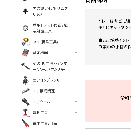
商品説明
内装剥がし/トリムク
リップ
トレーはサビに強
ボルトナット修正/応
キャビネットやツ
急処置工具
●ここがポイント
SST(特殊工具)
作業中の小物の保
測定機器
その他工具/ハンマ
ー/バール/ポンチ等
エアコンプレッサー
エア接続関連
令和
エアツール
電動工具
電工工具/用品