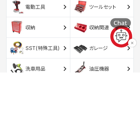
電動工具
ツールセット
収納
収納関連
SST(特殊工具)
ガレージ
洗車用品
油圧機器
エアコンプレッサ
エアツール
ー
トルクレンチ
ソケット
ラチェット/スピン
レンチ/スパナ
ナー