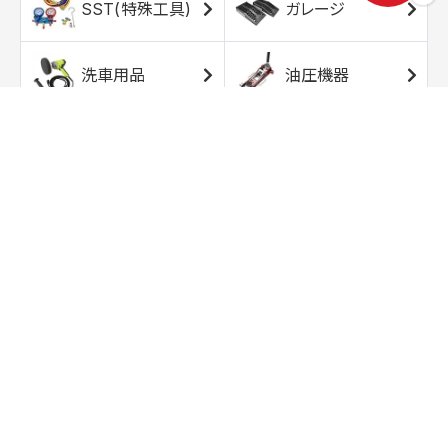
SST(特殊工具)
ガレージ
洗車用品
油圧機器
エアコンプレッサ
エアツール
ー
トルクレンチ
ソケット
ラチェット/スピン
レンチ/スパナ
ナー
バイク用工具/用
オイル交換用品
品
ワークライト/ト
研磨/研削用品
ーチライト