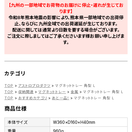
【九州の一部地域でお荷物のお届けに停止・遅れが生じてお
ります】
令和8年熊本地震の影響により、熊本県一部地域での出荷停
止、ならびに九州全域での出荷遅延が生じております。
配送に関しては通常より日数を要する場合がございます。
ご注文に際しましてはご了承くださいます様お願い申し上げま
す。
カテゴリ
TOP
>
アストロプロダクツ
>
マグネットトレー 角型 L
TOP
>
収納関連
>
マグネットトレー
>
金属
>
マグネットトレー 角型 L
TOP
>
おすすめカテゴリ
>
あと一品！
>
マグネットトレー 角型 L
商品仕様
本体サイズ
W360×D160×H40mm
重量
960g