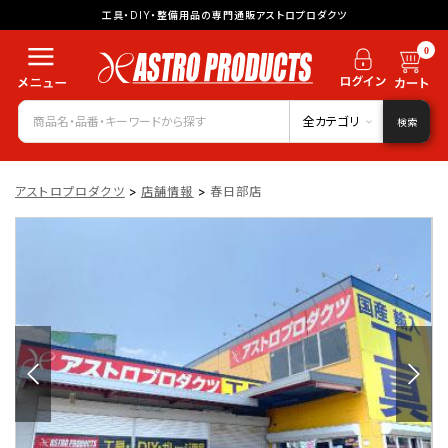
工具・DIY・整備用品の専門通販アストロプロダクツ
0
全カテゴリ
検索
アストロプロダクツ
>
店舗情報
>
春日部店