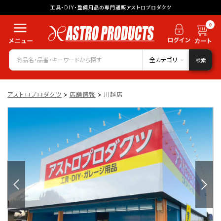
工具・DIY・整備用品の専門通販アストロプロダクツ
0
全カテゴリ
検索
アストロプロダクツ
>
店舗情報
>
川越店