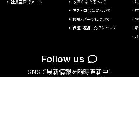
社長室直行メール
故障かなと思ったら
決
アストロ会員について
店
修理・パーツについて
物
保証、返品、交換について
新
パ
Follow us
SNSで最新情報を随時更新中！
X
Instag
faceb
line
Youtu
ram
ook
be