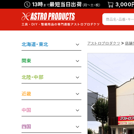
13時
最短当日出荷
3,000
まで
（月～土・祝）
>
アストロプロダクツ
店舗
北海道・東北
関東
北陸・中部
近畿
中国
四国