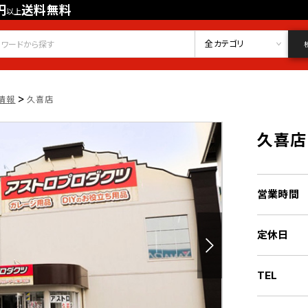
円
送料無料
以上
会員登録
ログイン
お気に入り
全カテゴリ
>
情報
久喜店
久喜店
営業時間
定休日
TEL