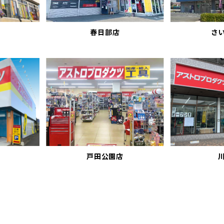
春日部店
さ
戸田公園店