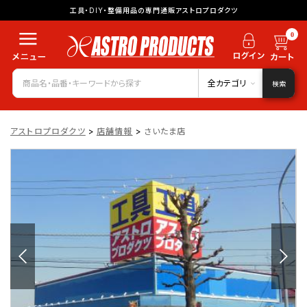
工具・DIY・整備用品の専門通販アストロプロダクツ
0
全カテゴリ
検索
アストロプロダクツ
>
店舗情報
>
さいたま店