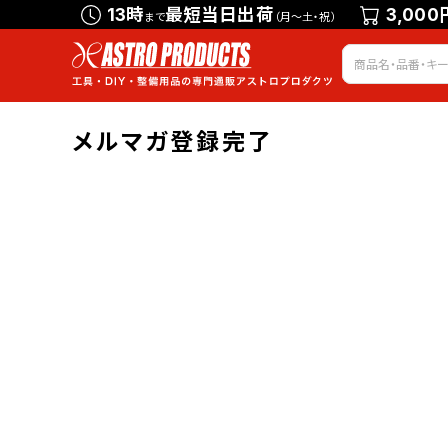
13時
最短当日出荷
3,000
まで
（月～土・祝）
メルマガ登録完了