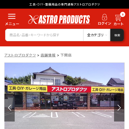
工具・DIY・整備用品の専門通販アストロプロダクツ
0
全カテゴリ
検索
アストロプロダクツ
>
店舗情報
>
下関店