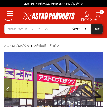
工具・DIY・整備用品の専門通販アストロプロダクツ
0
全カテゴリ
検索
アストロプロダクツ
>
店舗情報
>
弘前店