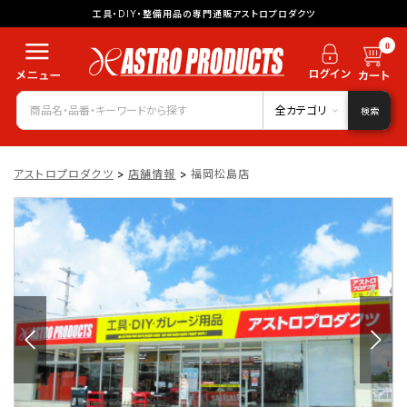
工具・DIY・整備用品の専門通販アストロプロダクツ
0
全カテゴリ
検索
アストロプロダクツ
>
店舗情報
>
福岡松島店