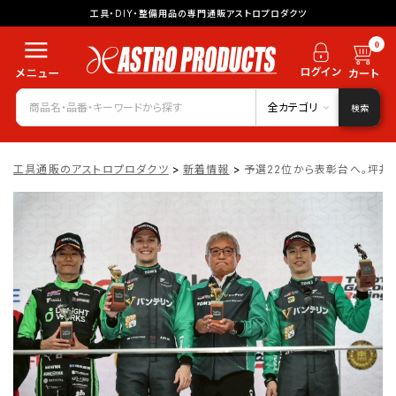
工具・DIY・整備用品の専門通販アストロプロダクツ
0
全カテゴリ
検索
工具通販のアストロプロダクツ
>
新着情報
>
予選22位から表彰台へ。坪