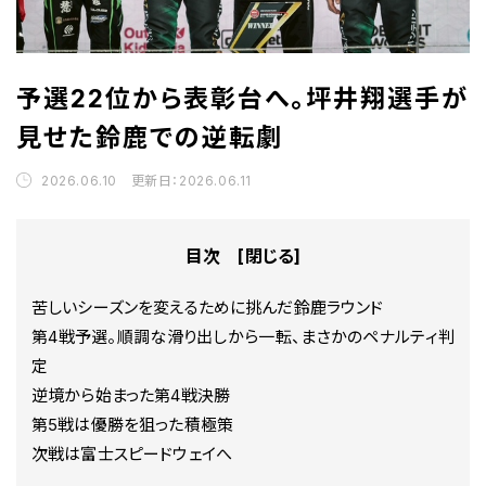
予選22位から表彰台へ。坪井翔選手が
見せた鈴鹿での逆転劇
2026.06.10 更新日：2026.06.11
目次 [
閉じる
]
苦しいシーズンを変えるために挑んだ鈴鹿ラウンド
第4戦予選。順調な滑り出しから一転、まさかのペナルティ判
定
逆境から始まった第4戦決勝
第5戦は優勝を狙った積極策
次戦は富士スピードウェイへ