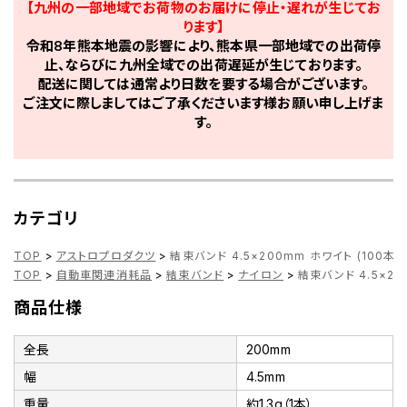
【九州の一部地域でお荷物のお届けに停止・遅れが生じてお
ります】
令和8年熊本地震の影響により、熊本県一部地域での出荷停
止、ならびに九州全域での出荷遅延が生じております。
配送に関しては通常より日数を要する場合がございます。
ご注文に際しましてはご了承くださいます様お願い申し上げま
す。
カテゴリ
TOP
>
アストロプロダクツ
>
結束バンド 4.5×200mm ホワイト (100本入
TOP
>
自動車関連消耗品
>
結束バンド
>
ナイロン
>
結束バンド 4.5×20
商品仕様
全長
200mm
幅
4.5mm
重量
約1.3g（1本）