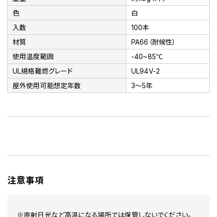
色
白
入数
100本
材質
PA66（耐候性）
使用温度範囲
-40~85℃
UL規格難燃グレード
UL94V-2
屋外使用可能想定年数
3～5年
注意事項
※直射日光など高温になる場所では保管しないでください。