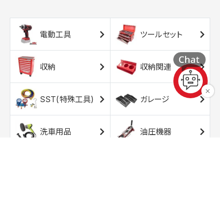
電動工具
ツールセット
収納
収納関連
SST(特殊工具)
ガレージ
洗車用品
油圧機器
エアコンプレッサ
エアツール
ー
トルクレンチ
ソケット