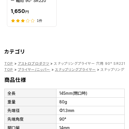
ー 軸用 90° SR220
1,650
円
1件
カテゴリ
TOP
>
アストロプロダクツ
>
スナップリングプライヤー 穴用 90° SR221
TOP
>
プライヤー/ニッパー
>
スナップリングプライヤー
>
スナップリングプラ
商品仕様
全長
145mm(閉口時)
重量
80g
先端径
Φ1.3mm
先端角度
90°
開口幅
14mm