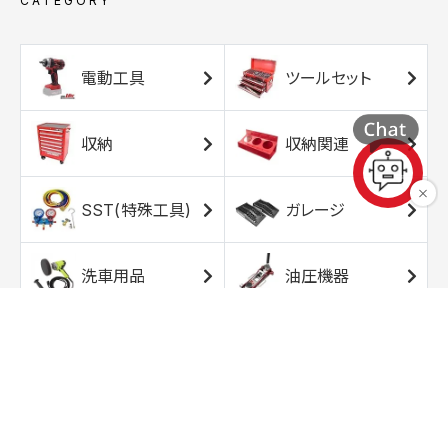
CATEGORY
電動工具
ツールセット
収納
収納関連
SST(特殊工具)
ガレージ
洗車用品
油圧機器
エアコンプレッサ
エアツール
ー
トルクレンチ
ソケット