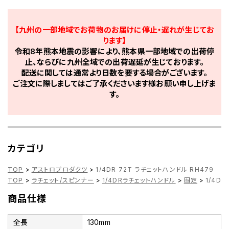
【九州の一部地域でお荷物のお届けに停止・遅れが生じてお
ります】
令和8年熊本地震の影響により、熊本県一部地域での出荷停
止、ならびに九州全域での出荷遅延が生じております。
配送に関しては通常より日数を要する場合がございます。
ご注文に際しましてはご了承くださいます様お願い申し上げま
す。
カテゴリ
TOP
>
アストロプロダクツ
>
1/4DR 72T ラチェットハンドル RH479
TOP
>
ラチェット/スピンナー
>
1/4DRラチェットハンドル
>
固定
>
1/4D
商品仕様
全長
130mm