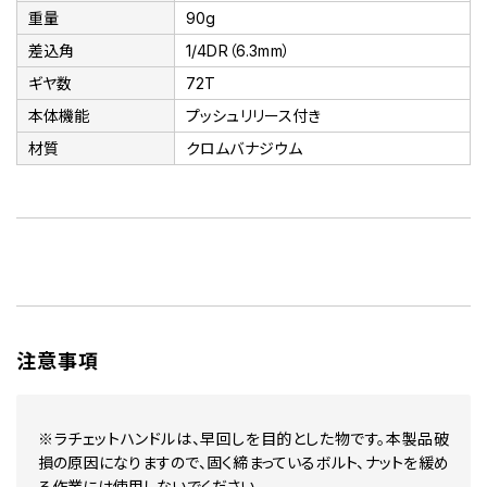
重量
90g
差込角
1/4DR（6.3mm）
ギヤ数
72T
本体機能
プッシュリリース付き
材質
クロムバナジウム
注意事項
※ラチェットハンドルは、早回しを目的とした物です。本製品破
損の原因になりますので、固く締まっているボルト、ナットを緩め
る作業には使用しないでください。