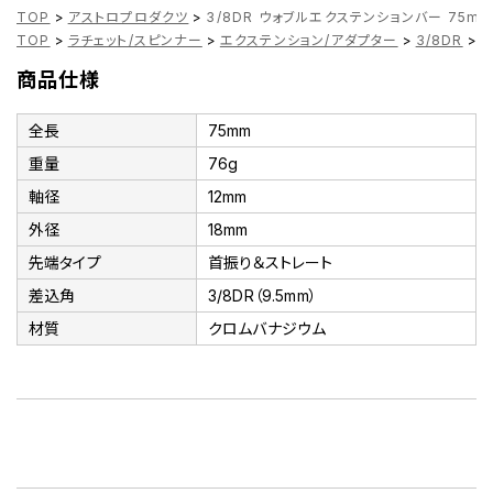
TOP
>
アストロプロダクツ
>
3/8DR ウォブルエクステンションバー 75m
TOP
>
ラチェット/スピンナー
>
エクステンション/アダプター
>
3/8DR
>
3
商品仕様
全長
75mm
重量
76g
軸径
12mm
外径
18mm
先端タイプ
首振り＆ストレート
差込角
3/8DR（9.5mm）
材質
クロムバナジウム