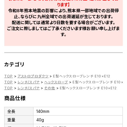
ります】
令和8年熊本地震の影響により、熊本県一部地域での出荷停
止、ならびに九州全域での出荷遅延が生じております。
配送に関しては通常より日数を要する場合がございます。
ご注文に際しましてはご了承くださいます様お願い申し上げま
す。
カテゴリ
TOP
>
アストロプロダクツ
>
E型ヘックスローブレンチ E10×E12
TOP
>
レンチ/スパナ
>
ヘックスローブ
>
E型ヘックスローブレンチ E10×E
TOP
>
レンチ/スパナ
>
その他
>
E型ヘックスローブレンチ E10×E12
商品仕様
全長
140mm
重量
40g