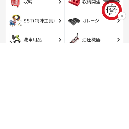
収納
収納関連
SST(特殊工具)
ガレージ
洗車用品
油圧機器
エアコンプレッサ
エアツール
ー
トルクレンチ
ソケット
ラチェット/スピン
レンチ/スパナ
ナー
バイク用工具/用
オイル交換用品
品