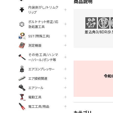
商品説明
内装剥がし/トリムク
リップ
ボルトナット修正/応
急処置工具
差込角3/8DR(9
SST(特殊工具)
測定機器
その他工具/ハンマ
ー/バール/ポンチ等
エアコンプレッサー
令和
エア接続関連
エアツール
電動工具
電工工具/用品
カテゴリ