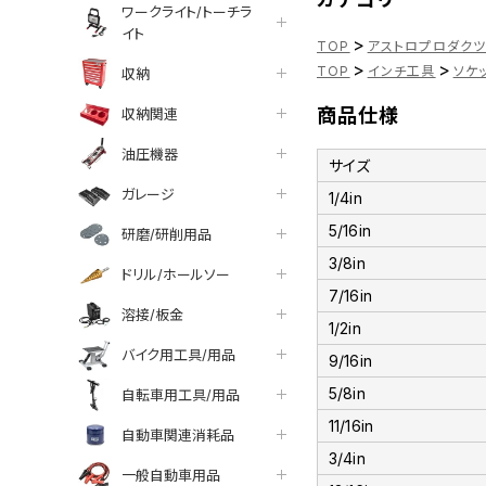
ワークライト/トーチラ
イト
>
TOP
アストロプロダク
>
>
TOP
インチ工具
ソケ
収納
商品仕様
収納関連
油圧機器
サイズ
ガレージ
1/4in
5/16in
研磨/研削用品
3/8in
ドリル/ホールソー
7/16in
溶接/板金
1/2in
バイク用工具/用品
9/16in
5/8in
自転車用工具/用品
11/16in
自動車関連消耗品
3/4in
一般自動車用品