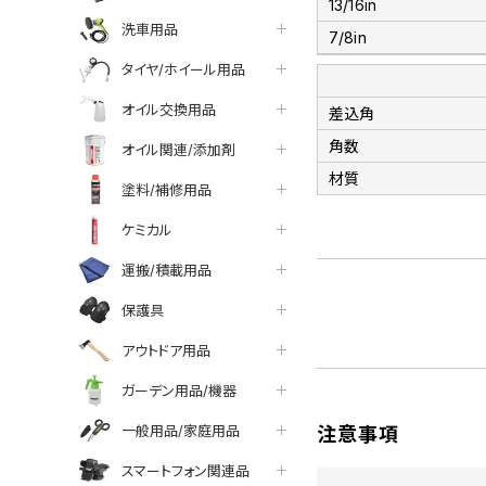
13/16in
洗車用品
7/8in
タイヤ/ホイール用品
オイル交換用品
差込角
角数
オイル関連/添加剤
材質
塗料/補修用品
ケミカル
運搬/積載用品
保護具
アウトドア用品
ガーデン用品/機器
一般用品/家庭用品
注意事項
スマートフォン関連品