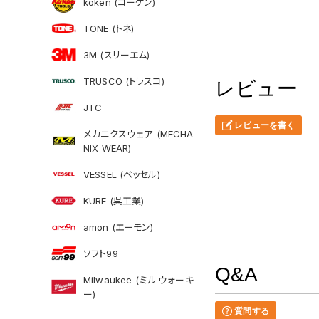
koken (コーケン)
TONE (トネ)
3M (スリーエム)
TRUSCO (トラスコ)
レビュー
JTC
レビューを書く
メカニクスウェア (MECHA
NIX WEAR)
VESSEL (ベッセル)
KURE (呉工業)
amon (エーモン)
ソフト99
Q&A
Milwaukee (ミルウォーキ
ー)
質問する