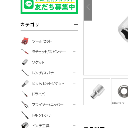
カテゴリ
ツールセット
ラチェット/スピンナー
ソケット
レンチ/スパナ
ビット/ビットソケット
ドライバー
プライヤー/ニッパー
tter
facebook
line
トルクレンチ
インチ工具