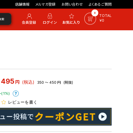
店舗情報
メルマガ登録
お問い合わせ
よくあるご質問
0
TOTAL
検索
￥0
 495
円
(税込)
350 ～ 450
円
(税抜)
ト(1%)
レビューを書く