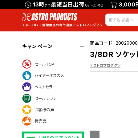
13時
最短当日出荷
3,000
まで
（月～土・祝）
商品コード：
20020000
キャンペーン
3/8DR ソケット 
セールTOP
アストロプロダクツ
バイヤーオススメ
ベストセラー
について
セールチラシ
お客様の声
特売品