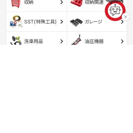
収納
収納関連
SST(特殊工具)
ガレージ
洗車用品
油圧機器
エアコンプレッサ
エアツール
ー
トルクレンチ
ソケット
ラチェット/スピン
レンチ/スパナ
ナー
バイク用工具/用
オイル交換用品
品