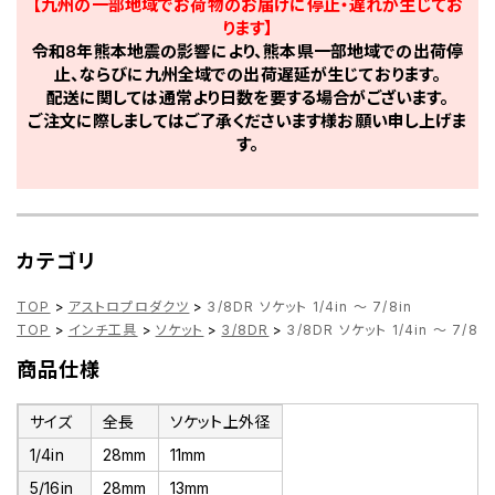
【九州の一部地域でお荷物のお届けに停止・遅れが生じてお
ります】
令和8年熊本地震の影響により、熊本県一部地域での出荷停
止、ならびに九州全域での出荷遅延が生じております。
配送に関しては通常より日数を要する場合がございます。
ご注文に際しましてはご了承くださいます様お願い申し上げま
す。
カテゴリ
TOP
>
アストロプロダクツ
>
3/8DR ソケット 1/4in ～ 7/8in
TOP
>
インチ工具
>
ソケット
>
3/8DR
>
3/8DR ソケット 1/4in ～ 7/8in
商品仕様
サイズ
全長
ソケット上外径
1/4in
28mm
11mm
5/16in
28mm
13mm