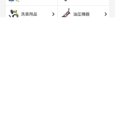
洗車用品
油圧機器
エアコンプレッサ
エアツール
ー
トルクレンチ
ソケット
ラチェット/スピン
レンチ/スパナ
ナー
バイク用工具/用
オイル交換用品
品
ワークライト/ト
研磨/研削用品
ーチライト
タイヤ/ホイール