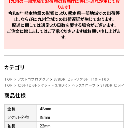
【九州の一部地域でお荷物のお届けに停止・遅れが生じてお
ります】
令和8年熊本地震の影響により、熊本県一部地域での出荷停
止、ならびに九州全域での出荷遅延が生じております。
配送に関しては通常より日数を要する場合がございます。
ご注文に際しましてはご了承くださいます様お願い申し上げま
す。
カテゴリ
TOP
>
アストロプロダクツ
>
3/8DR ビットソケット T10～T60
TOP
>
ビット/ビットソケット
>
3/8DR
>
ヘックスローブ
>
3/8DR ビットソ
商品仕様
全長
48mm
ソケット外径
18mm
軸長
22mm