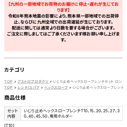
【九州の一部地域でお荷物のお届けに停止・遅れが生じてお
ります】
令和8年熊本地震の影響により、熊本県一部地域での出荷停
止、ならびに九州全域での出荷遅延が生じております。
配送に関しては通常より日数を要する場合がございます。
ご注文に際しましてはご了承くださいます様お願い申し上げま
す。
カテゴリ
TOP
>
アストロプロダクツ
>
いじり止めヘックスローブレンチセット ロング
TOP
>
レンチ/スパナ
>
ヘックスローブ
>
いじり止めヘックスローブレンチセ
商品仕様
セット
いじり止めヘックスローブレンチT10、15、20、25、27、3
内容
0、40、45、50、専用ホルダー
[T10]