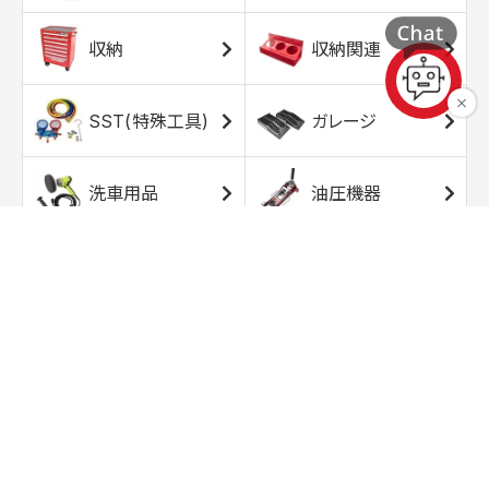
収納
収納関連
SST(特殊工具)
ガレージ
洗車用品
油圧機器
エアコンプレッサ
エアツール
ー
トルクレンチ
ソケット
ラチェット/スピン
レンチ/スパナ
ナー
バイク用工具/用
オイル交換用品