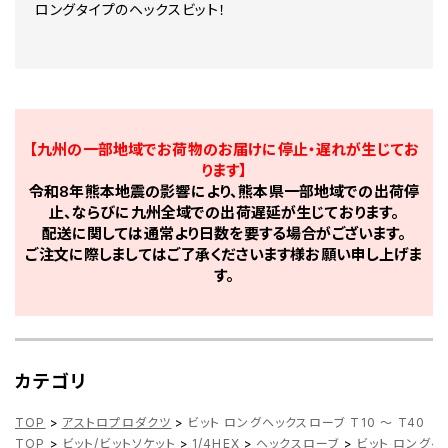
ロングタイプのヘックスビット！
【九州の一部地域でお荷物のお届けに停止・遅れが生じてお
ります】
令和8年熊本地震の影響により、熊本県一部地域での出荷停
止、ならびに九州全域での出荷遅延が生じております。
配送に関しては通常より日数を要する場合がございます。
ご注文に際しましてはご了承くださいます様お願い申し上げま
す。
カテゴリ
TOP
>
アストロプロダクツ
>
ビット ロングヘックスローブ T10 ～ T40
TOP
>
ビット/ビットソケット
>
1/4HEX
>
ヘックスローブ
>
ビット ロングヘッ