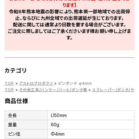
ります】
令和8年熊本地震の影響により、熊本県一部地域での出荷停
止、ならびに九州全域での出荷遅延が生じております。
配送に関しては通常より日数を要する場合がございます。
ご注文に際しましてはご了承くださいます様お願い申し上げま
す。
カテゴリ
TOP
>
アストロプロダクツ
>
ピンポンチ φ4mm
TOP
>
その他工具/ハンマー/バール/ポンチ等
>
スクレーパー/ポンチ/ヤス
商品仕様
全長
L150mm
重量
60g
ピン径
Φ4mm