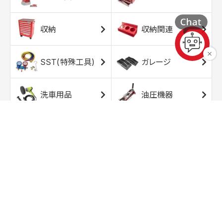
収納
収納関連
SST(特殊工具)
ガレージ
洗車用品
油圧機器
エアコンプレッサ
エアツール
ー
トルクレンチ
ソケット
ラチェット/スピン
レンチ/スパナ
ナー
バイク用工具/用