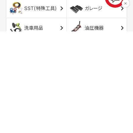
SST(特殊工具)
ガレージ
洗車用品
油圧機器
エアコンプレッサ
エアツール
ー
トルクレンチ
ソケット
ラチェット/スピン
レンチ/スパナ
ナー
バイク用工具/用
オイル交換用品
品
ワークライト/ト
研磨/研削用品
ーチライト