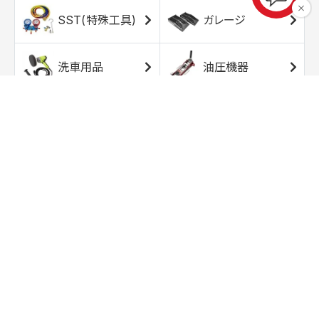
SST(特殊工具)
ガレージ
洗車用品
油圧機器
エアコンプレッサ
エアツール
ー
トルクレンチ
ソケット
ラチェット/スピン
レンチ/スパナ
ナー
バイク用工具/用
オイル交換用品
品
ワークライト/ト
研磨/研削用品
ーチライト