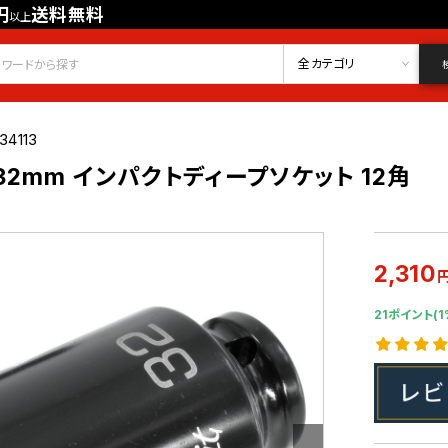
円
送料無料
以上
会員登録
ログイン
お気に入り
全カテゴリ
34113
DR 32mm インパクトディープソケット 12角
2,310
21ポイント(1