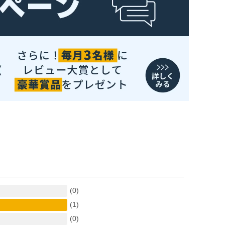
(0)
(1)
(0)