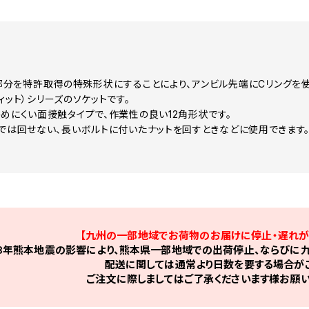
部分を特許取得の特殊形状にすることにより、アンビル先端にCリングを使
クフィット）シリーズのソケットです。
傷めにくい面接触タイプで、作業性の良い12角形状です。
トでは回せない、長いボルトに付いたナットを回すときなどに使用できます
【九州の一部地域でお荷物のお届けに停止・遅れが
8年熊本地震の影響により、熊本県一部地域での出荷停止、ならびに九
配送に関しては通常より日数を要する場合がご
ご注文に際しましてはご了承くださいます様お願い