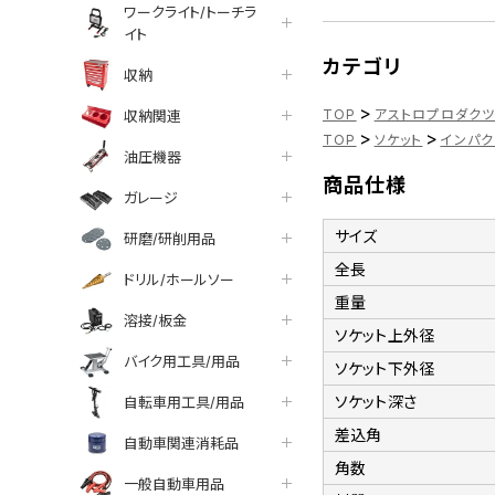
ワークライト/トーチラ
イト
カテゴリ
収納
>
TOP
アストロプロダク
収納関連
>
>
TOP
ソケット
インパク
油圧機器
商品仕様
ガレージ
サイズ
研磨/研削用品
全長
ドリル/ホールソー
重量
溶接/板金
ソケット上外径
バイク用工具/用品
ソケット下外径
ソケット深さ
自転車用工具/用品
差込角
自動車関連消耗品
角数
一般自動車用品