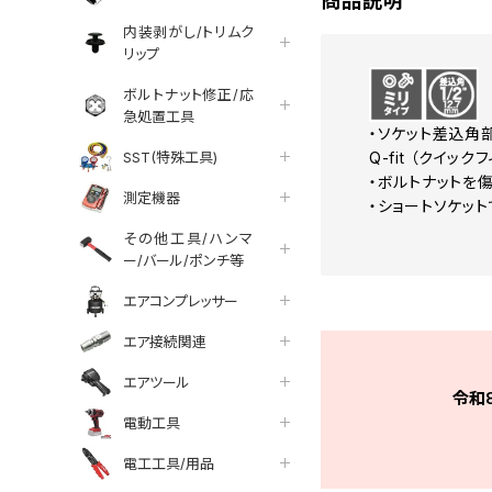
商品説明
内装剥がし/トリムク
リップ
ボルトナット修正/応
急処置工具
・ソケット差込角
SST(特殊工具)
Q-fit （クイッ
・ボルトナットを
測定機器
・ショートソケッ
その他工具/ハンマ
ー/バール/ポンチ等
エアコンプレッサー
エア接続関連
エアツール
令和
電動工具
電工工具/用品