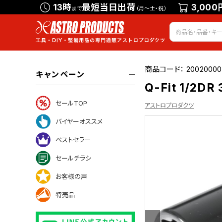
13時
最短当日出荷
3,000
まで
（月～土・祝）
商品コード：
20020000
キャンペーン
Q-Fit 1/2
セールTOP
アストロプロダクツ
バイヤーオススメ
ベストセラー
ついて
セールチラシ
お客様の声
特売品