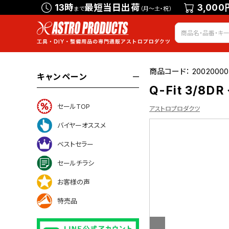
13時
最短当日出荷
3,000
まで
（月～土・祝）
商品コード：
20020000
キャンペーン
Q-Fit 3/
セールTOP
アストロプロダクツ
バイヤーオススメ
ベストセラー
ついて
セールチラシ
お客様の声
特売品