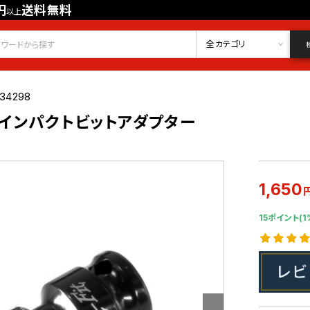
円
送料無料
以上
会員登録
ログイン
お気に入り
全カテゴリ
34298
8DR インパクトビットアダプター
1,650
15ポイント(1