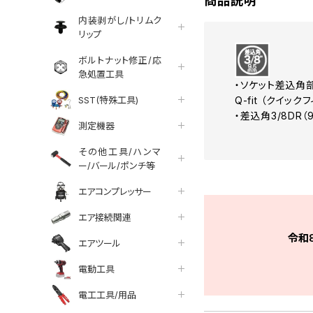
商品説明
内装剥がし/トリムク
リップ
ボルトナット修正/応
急処置工具
・ソケット差込角
SST(特殊工具)
Q-fit （クイッ
・差込角3/8DR
測定機器
その他工具/ハンマ
ー/バール/ポンチ等
エアコンプレッサー
エア接続関連
令和
エアツール
電動工具
電工工具/用品