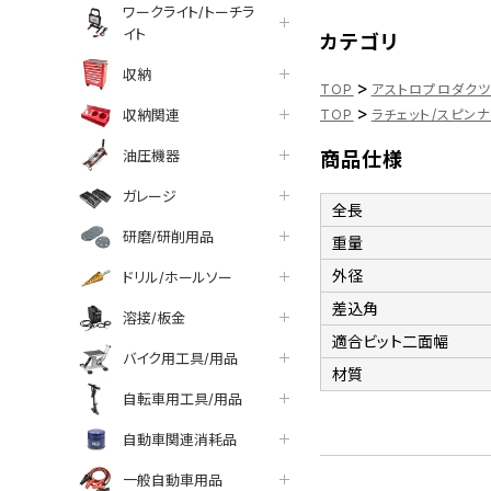
ワークライト/トーチラ
イト
カテゴリ
収納
>
TOP
アストロプロダク
>
収納関連
TOP
ラチェット/スピン
油圧機器
商品仕様
ガレージ
全長
研磨/研削用品
重量
外径
ドリル/ホールソー
差込角
溶接/板金
適合ビット二面幅
バイク用工具/用品
材質
自転車用工具/用品
自動車関連消耗品
一般自動車用品