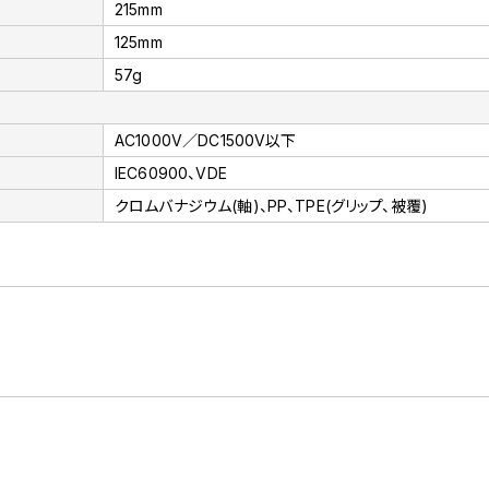
215mm
125mm
57g
AC1000V／DC1500V以下
IEC60900、VDE
クロムバナジウム(軸)、PP、TPE(グリップ、被覆)