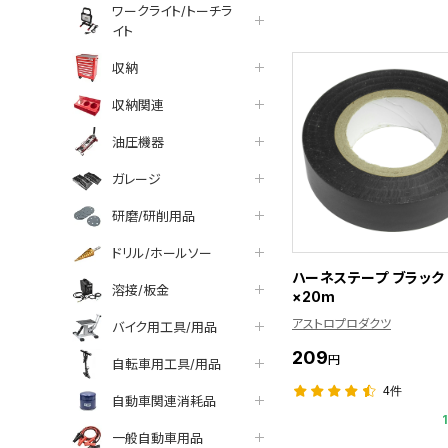
ワークライト/トーチラ
イト
収納
収納関連
油圧機器
ガレージ
研磨/研削用品
ドリル/ホールソー
ハーネステープ ブラック 
溶接/板金
×20m
アストロプロダクツ
バイク用工具/用品
209
円
自転車用工具/用品
4件
自動車関連消耗品
一般自動車用品