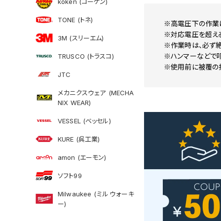
koken (コーケン)
TONE (トネ)
※高電圧下の作業
※対応電圧を超え
3M (スリーエム)
※作業時は、必ず絶
※ハンマーなどで
TRUSCO (トラスコ)
※使用前に被覆の
JTC
メカニクスウェア (MECHA
NIX WEAR)
VESSEL (ベッセル)
KURE (呉工業)
amon (エーモン)
ソフト99
Milwaukee (ミルウォーキ
ー)