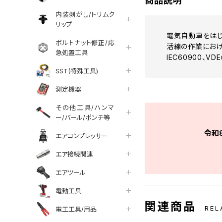
商品説明
内装剥がし/トリムク
リップ
電気自動車をはじ
ボルトナット修正/応
活線の作業におけ
急処置工具
IEC60900、
SST(特殊工具)
測定機器
その他工具/ハンマ
ー/バール/ポンチ等
令和
エアコンプレッサー
エア接続関連
エアツール
電動工具
関連商品
REL
電工工具/用品