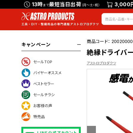
13時
最短当日出荷
3,000
まで
（月～土・祝）
商品コード：
2002000
キャンペーン
絶縁ドライバー
セールTOP
アストロプロダクツ
バイヤーオススメ
ベストセラー
ついて
セールチラシ
お客様の声
特売品