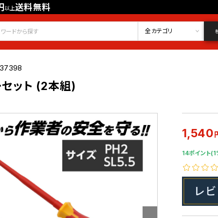
円
送料無料
以上
会員登録
ログイン
お気に入り
全カテゴリ
037398
セット (2本組)
1,540
14ポイント(1