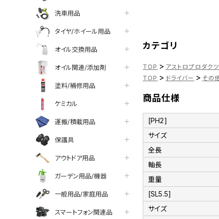
洗車用品
タイヤ/ホイール用品
カテゴリ
オイル交換用品
>
TOP
アストロプロダク
オイル関連/添加剤
>
>
TOP
ドライバー
その
塗料/補修用品
商品仕様
ケミカル
[PH2]
運搬/積載用品
サイズ
保護具
全長
アウトドア用品
軸長
ガーデン用品/機器
重量
[SL5.5]
一般用品/家庭用品
サイズ
スマートフォン関連品