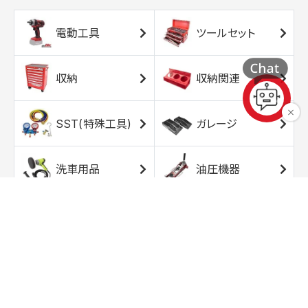
電動工具
ツールセット
収納
収納関連
SST(特殊工具)
ガレージ
洗車用品
油圧機器
エアコンプレッサ
エアツール
ー
トルクレンチ
ソケット
ラチェット/スピン
レンチ/スパナ