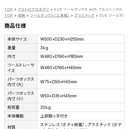
TOP
>
アストロプロダクツ
>
SUS ツールボックス with アルミハンドル
TOP
>
収納
>
ツールボックス（工具箱）
>
プラスチック
>
SUS ツールボック
商品仕様
本体サイズ
W500×D230×H255mm
重量
3ｋg
内寸
W480×D190×H185mm
ツールトレーサ
W460×D165×H40mm
イズ
パーツボックス
W75×D50×H45mm
内寸（大）
パーツボックス
W50×D35×H45mm
内寸（小）
耐荷重
20ｋg
本体機能
上部取っ手付き
ステンレス（ボディ側面）、プラスチック（ボデ
材質