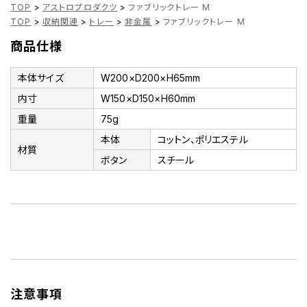
TOP
>
アストロプロダクツ
>
ファブリックトレー M
TOP
>
収納関連
>
トレー
>
非金属
>
ファブリックトレー M
商品仕様
本体サイズ
W200×D200×H65mm
内寸
W150×D150×H60mm
重量
75g
本体
コットン、ポリエステル
材質
ボタン
スチール
注意事項