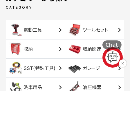
CATEGORY
電動工具
ツールセット
収納
収納関連
SST(特殊工具)
ガレージ
洗車用品
油圧機器
エアコンプレッサ
エアツール
ー
トルクレンチ
ソケット