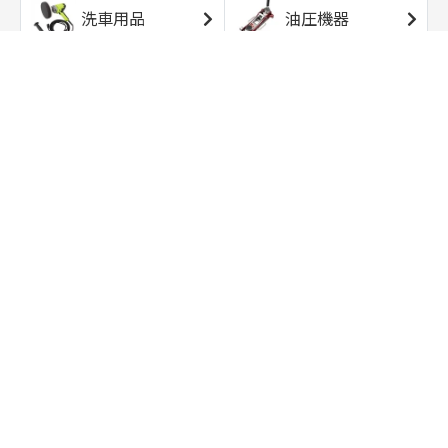
洗車用品
油圧機器
エアコンプレッサ
エアツール
ー
トルクレンチ
ソケット
ラチェット/スピン
レンチ/スパナ
ナー
バイク用工具/用
オイル交換用品
品
ワークライト/ト
研磨/研削用品
ーチライト
タイヤ/ホイール
アウトドア用品
用品