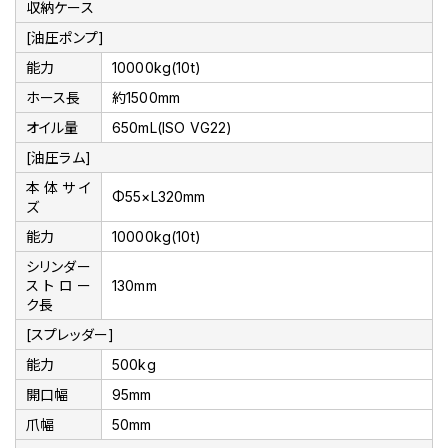
収納ケース
[油圧ポンプ]
能力
10000kg(10t)
ホース長
約1500mm
オイル量
650mL(ISO VG22)
[油圧ラム]
本体サイ
Φ55×L320mm
ズ
能力
10000kg(10t)
シリンダー
ストロー
130mm
ク長
[スプレッダー]
能力
500kg
開口幅
95mm
爪幅
50mm