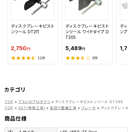
ディスクブレーキピスト
ディスクブレーキピスト
ディス
ンツール DT211
ンツール ワイドタイプ D
ンプレ
T205
2,750
5,489
1,76
円
円
11件
3件
カテゴリ
TOP
>
アストロプロダクツ
>
ディスクブレーキピストンツール DT299
TOP
>
SST(特殊工具)
>
足回り整備工具
>
ブレーキ
>
ディスクブレーキピ
商品仕様