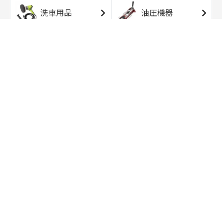
洗車用品
油圧機器
エアコンプレッサ
エアツール
ー
トルクレンチ
ソケット
ラチェット/スピン
レンチ/スパナ
ナー
バイク用工具/用
オイル交換用品
品
ワークライト/ト
研磨/研削用品
ーチライト
タイヤ/ホイール
アウトドア用品
用品