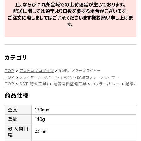
止、ならびに九州全域での出荷遅延が生じております。
配送に関しては通常より日数を要する場合がございます。
ご注文に際しましてはご了承くださいます様お願い申し上げま
す。
カテゴリ
TOP
>
アストロプロダクツ
>
配線カプラープライヤー
TOP
>
プライヤー/ニッパー
>
その他
>
配線カプラープライヤー
TOP
>
SST(特殊工具)
>
電気関係整備工具
>
カプラー/リレー
>
配線カプ
商品仕様
全長
180mm
重量
140g
最大開口
40mm
幅