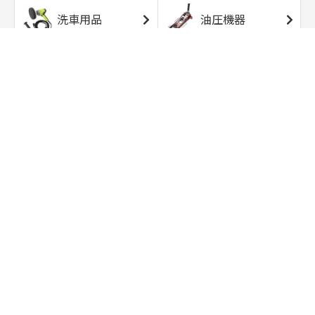
洗車用品
油圧機器
エアコンプレッサ
エアツール
ー
トルクレンチ
ソケット
ラチェット/スピン
レンチ/スパナ
ナー
バイク用工具/用
オイル交換用品
品
ワークライト/ト
研磨/研削用品
ーチライト
タイヤ/ホイール
アウトドア用品
用品