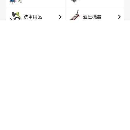
洗車用品
油圧機器
エアコンプレッサ
エアツール
ー
トルクレンチ
ソケット
ラチェット/スピン
レンチ/スパナ
ナー
バイク用工具/用
オイル交換用品
品
ワークライト/ト
研磨/研削用品
ーチライト
タイヤ/ホイール