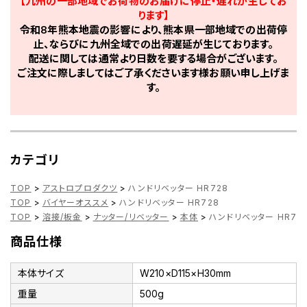
【九州の一部地域でお荷物のお届けに停止・遅れが生じてお
ります】
令和8年熊本地震の影響により、熊本県一部地域での出荷停
止、ならびに九州全域での出荷遅延が生じております。
配送に関しては通常より日数を要する場合がございます。
ご注文に際しましてはご了承くださいます様お願い申し上げま
す。
カテゴリ
TOP
>
アストロプロダクツ
>
ハンドリベッター HR728
TOP
>
バイヤーオススメ
>
ハンドリベッター HR728
TOP
>
溶接/板金
>
ナッター/リベッター
>
本体
>
ハンドリベッター HR72
商品仕様
本体サイズ
W210×D115×H30mm
重量
500g