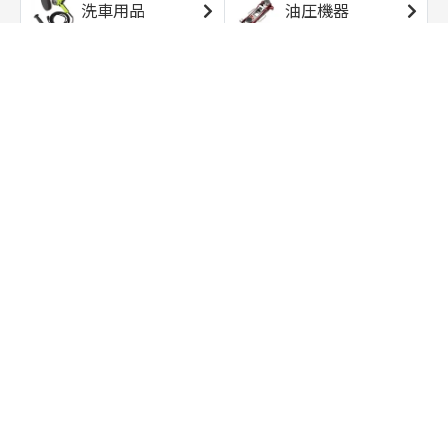
洗車用品
油圧機器
エアコンプレッサ
エアツール
ー
トルクレンチ
ソケット
ラチェット/スピン
レンチ/スパナ
ナー
バイク用工具/用
オイル交換用品
品
ワークライト/ト
研磨/研削用品
ーチライト
タイヤ/ホイール
アウトドア用品
用品