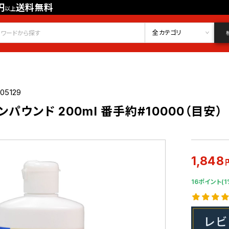
円
送料無料
以上
会員登録
ログイン
お気に入り
全カテゴリ
05129
パウンド 200ml 番手約#10000（目安）
1,848
16ポイント(1