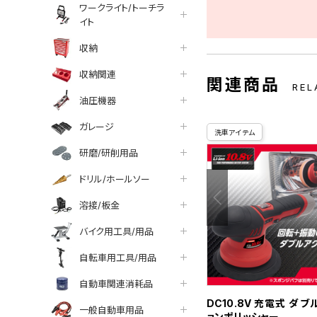
ワークライト/トーチラ
イト
収納
収納関連
関連商品
REL
油圧機器
ガレージ
洗車アイテム
研磨/研削用品
ドリル/ホールソー
溶接/板金
バイク用工具/用品
自転車用工具/用品
自動車関連消耗品
DC10.8V 充電式 ダ
一般自動車用品
ョンポリッシャー