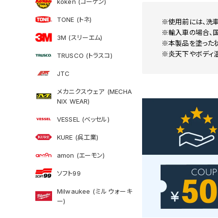
koken (コーケン)
TONE (トネ)
※使用前には、洗車
※輸入車の場合、
3M (スリーエム)
※本製品を塗った状
※炎天下やボディ温
TRUSCO (トラスコ)
JTC
メカニクスウェア (MECHA
NIX WEAR)
VESSEL (ベッセル)
KURE (呉工業)
amon (エーモン)
ソフト99
Milwaukee (ミルウォーキ
ー)