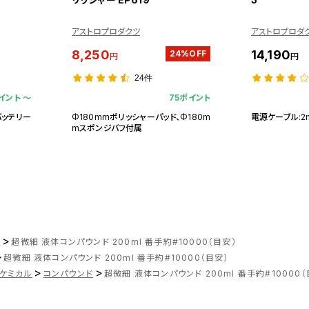
アストロプロダクツ
アストロプロダ
8,250
14,190
24%OFF
円
円
24件
イント 〜
75ポイント
バッテリー
Φ180mmポリッシャーパッド、Φ180m
電源ケーブル:2
mスポンジバフ付属
>
ツ
超微細 液体コンパウンド 200ml 番手約#10000（目安）
>
超微細 液体コンパウンド 200ml 番手約#10000（目安）
>
>
ケミカル
コンパウンド
超微細 液体コンパウンド 200ml 番手約#10000（