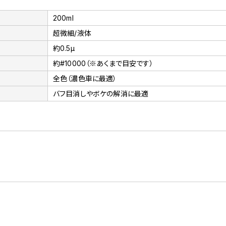
200ml
超微細/液体
約0.5μ
約#10000（※あくまで目安です）
全色（濃色車に最適）
バフ目消しやボケの解消に最適