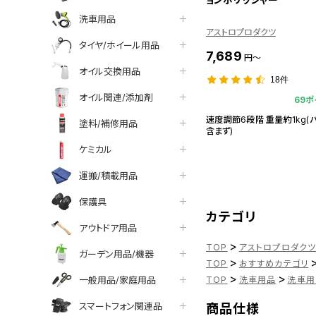
洗車用品
アストロプロダクツ
タイヤ/ホイール用品
7,689
円～
オイル交換用品
18件
オイル関連/添加剤
69ポ
速度調節6段階 重量約1kg(
塗料/補修用品
含まず)
ケミカル
運搬/積載用品
保護具
カテゴリ
アウトドア用品
>
TOP
アストロプロダク
ガーデン用品/機器
>
TOP
おすすめカテゴリ
>
>
一般用品/家庭用品
TOP
洗車用品
洗車用
スマートフォン関連品
商品仕様