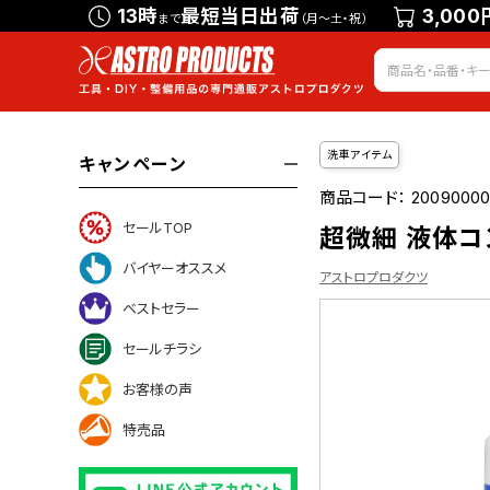
13時
最短当日出荷
3,000
まで
（月～土・祝）
洗車アイテム
キャンペーン
商品コード：
20090000
セールTOP
超微細 液体コン
バイヤーオススメ
アストロプロダクツ
ベストセラー
セールチラシ
ついて
お客様の声
特売品