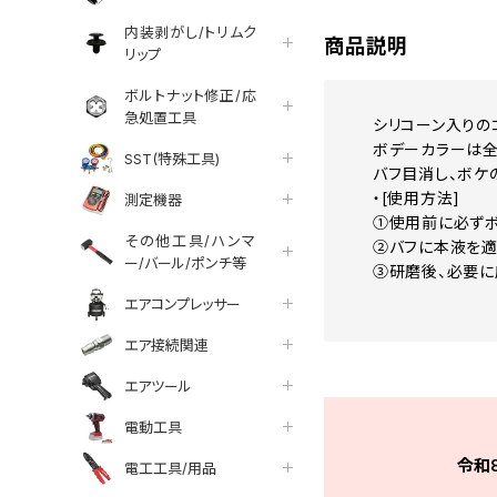
内装剥がし/トリムク
商品説明
リップ
ボルトナット修正/応
急処置工具
シリコーン入りの
ボデーカラーは全
SST(特殊工具)
バフ目消し、ボケ
・[使用方法]
測定機器
①使用前に必ずボ
その他工具/ハンマ
②バフに本液を適
ー/バール/ポンチ等
③研磨後、必要に
エアコンプレッサー
エア接続関連
エアツール
電動工具
令和
電工工具/用品