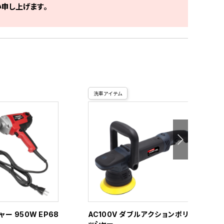
申し上げます。
洗車アイテム
ー 950W EP68
AC100V ダブルアクションポリ
微
ッシャー
l