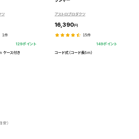
安
クツ
アストロプロダクツ
ア
16,390
1
円
1件
15件
129ポイント
149ポイント
m ケース付き
コード式（コード長5m）
目安）