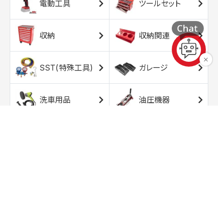
電動工具
ツールセット
収納
収納関連
SST(特殊工具)
ガレージ
洗車用品
油圧機器
エアコンプレッサ
エアツール
ー
トルクレンチ
ソケット
ラチェット/スピン
レンチ/スパナ
ナー