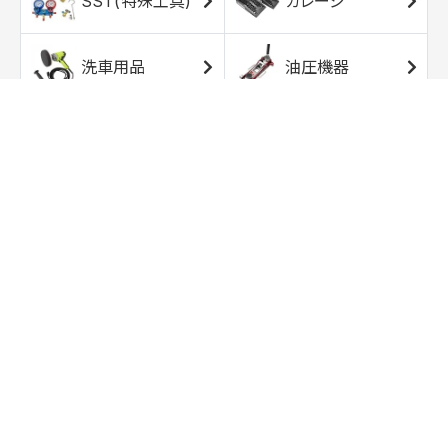
SST(特殊工具)
ガレージ
洗車用品
油圧機器
エアコンプレッサ
エアツール
ー
トルクレンチ
ソケット
ラチェット/スピン
レンチ/スパナ
ナー
バイク用工具/用
オイル交換用品
品
ワークライト/ト
研磨/研削用品
ーチライト