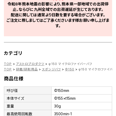
令和8年熊本地震の影響により、熊本県一部地域での出荷停
止、ならびに九州全域での出荷遅延が生じております。
配送に関しては通常より日数を要する場合がございます。
ご注文に際しましてはご了承くださいます様お願い申し上げま
す。
カテゴリ
TOP
>
アストロプロダクツ
>
φ150 マイクロファイバーバフ
TOP
>
研磨/研削用品
>
スポンジバフ
>
Φ150
>
φ150 マイクロファイバ
商品仕様
呼び径
Φ150mm
本体サイズ
Φ155×t15mm
重量
30g
最高使用回転数
3500min-1