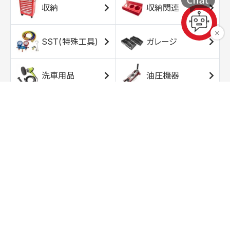
収納
収納関連
SST(特殊工具)
ガレージ
洗車用品
油圧機器
エアコンプレッサ
エアツール
ー
トルクレンチ
ソケット
ラチェット/スピン
レンチ/スパナ
ナー
バイク用工具/用
オイル交換用品
品