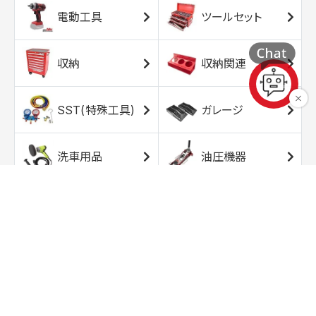
電動工具
ツールセット
収納
収納関連
SST(特殊工具)
ガレージ
洗車用品
油圧機器
エアコンプレッサ
エアツール
ー
トルクレンチ
ソケット
ラチェット/スピン
レンチ/スパナ
ナー