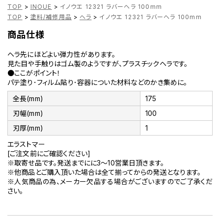
TOP
>
INOUE
>
イノウエ 12321 ラバーヘラ 100mm
TOP
>
塗料/補修用品
>
ヘラ
>
イノウエ 12321 ラバーヘラ 100mm
商品仕様
ヘラ先にほどよい弾力性があります。
見た目や手触りはゴム製のようですが、プラスチックヘラです。
●ここがポイント！
パテ塗り･フィルム貼り･容器についた材料などのかき集めに。
全長(mm)
175
刃幅(mm)
100
刃厚(mm)
1
エラストマー
[ご注文前にご確認ください]
※取寄せ品です。発送までにに3～10営業日頂きます。
※他商品とご購入頂いた場合は全て揃ってからの発送となります。
※人気商品の為、メーカー欠品する場合がございますのでご了承くだ
さい。