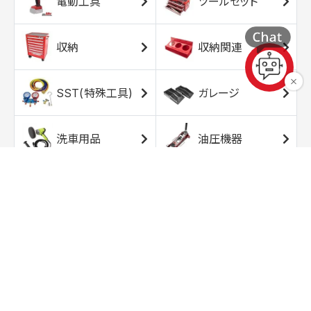
電動工具
ツールセット
収納
収納関連
SST(特殊工具)
ガレージ
洗車用品
油圧機器
エアコンプレッサ
エアツール
ー
トルクレンチ
ソケット
ラチェット/スピン
レンチ/スパナ
ナー